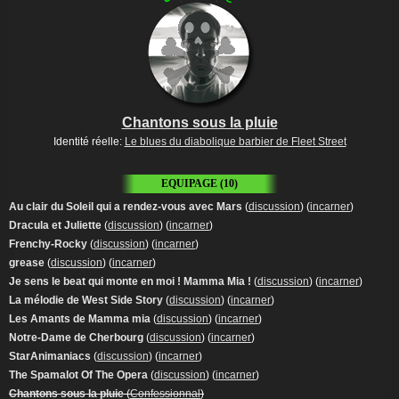
Chantons sous la pluie
Identité réelle:
Le blues du diabolique barbier de Fleet Street
EQUIPAGE (10)
Au clair du Soleil qui a rendez-vous avec Mars
(
discussion
) (
incarner
)
Dracula et Juliette
(
discussion
) (
incarner
)
Frenchy-Rocky
(
discussion
) (
incarner
)
grease
(
discussion
) (
incarner
)
Je sens le beat qui monte en moi ! Mamma Mia !
(
discussion
) (
incarner
)
La mélodie de West Side Story
(
discussion
) (
incarner
)
Les Amants de Mamma mia
(
discussion
) (
incarner
)
Notre-Dame de Cherbourg
(
discussion
) (
incarner
)
StarAnimaniacs
(
discussion
) (
incarner
)
The Spamalot Of The Opera
(
discussion
) (
incarner
)
Chantons sous la pluie
(
Confessionnal
)