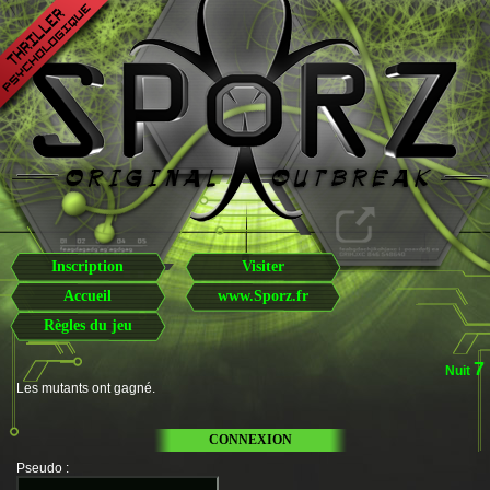
Inscription
Visiter
Accueil
www.Sporz.fr
Règles du jeu
7
Nuit
Les mutants ont gagné.
CONNEXION
Pseudo
: