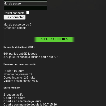
Mot de passe
:
Rester connecté
Mot de passe perdu ?
Créer son compte
SPEL EN CHIFFRES
Depuis le début (oct. 2009):
644
parties ont été jouées
273
joueurs ont déjà fait une partie sur SPEL
En moyenne pour une partie
Durée : 10 jours
Nombre de joueurs : 9
Durée ingame : 2.6 nuits
Victoire des mutants : 50 %
En ce moment
2 joueurs actifs
0 partie en cours
0 partie en attente de joueurs
0 partie commencée depuis le 06/7 15:36