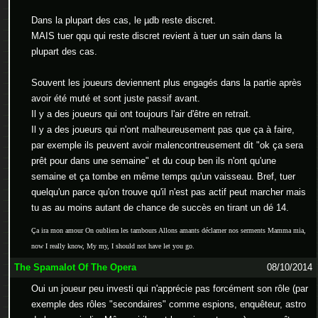
Dans la plupart des cas, le µdb reste discret.
MAIS tuer qqu qui reste discret revient à tuer un sain dans la
plupart des cas.
Souvent les joueurs deviennent plus engagés dans la partie après
avoir été muté et sont juste passif avant.
Il y a des joueurs qui ont toujours l'air d'être en retrait.
Il y a des joueurs qui n'ont malheureusement pas que ça à faire,
par exemple ils peuvent avoir malencontreusement dit "ok ça sera
prêt pour dans une semaine" et du coup ben ils n'ont qu'une
semaine et ça tombe en même temps qu'un vaisseau. Bref, tuer
quelqu'un parce qu'on trouve qu'il n'est pas actif peut marcher mais
tu as au moins autant de chance de succès en tirant un dé 14.
Ça ira mon amour On oubliera les tambours Allons amants déclamer nos serments Mamma mia,
now I really know, My my, I should not have let you go.
The Spamalot Of The Opera
08/10/2014
Oui un joueur peu investi qui n'apprécie pas forcément son rôle (par
exemple des rôles "secondaires" comme espions, enquêteur, astro