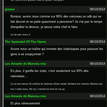
grease
08/10/2014
Bonjour, avons nous comme sur 95% des vaisseau un udb qui se
fait discret et ne parle quasiment a personne? Je n'ai pas le temps
d'enquêter la dessus, je laisse notre chef le faire.
i'm fat and i know it
The Spamalot Of The Opera
08/10/2014
Avons nous un traître qui invente des statistiques pour pousser les
gens à se soupçonner ?
Les Amants de Mamma mia
08/10/2014
En plus, il gonfle les stats, c'est seulement sur 83% des
vaisseaux...
Ça ira mon amour On oubliera les tambours Allons amants déclamer nos serments Mamma mia,
now I really know, My my, I should not have let you go.
Les Amants de Mamma mia
08/10/2014
Et plus sérieusement.