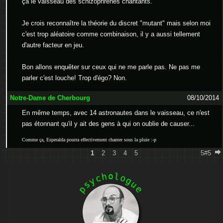
ça le vaisseau des schizophrènes chantants.
Je crois reconnaître la théorie du discret "mutant" mais selon moi
c'est trop aléatoire comme combinaison, il y a aussi tellement
d'autre facteur en jeu.
Bon allons enquêter sur ceux qui ne me parle pas. Ne pas me
parler c'est louche! Trop d'égo? Non.
Notre-Dame de Cherbourg
08/10/2014
En même temps, avec 14 astronautes dans le vaisseau, ce n'est
pas étonnant qu'il y ait des gens à qui on oublie de causer...
Comme ça, Esperalda pourra effectivement chanter sous la pluie :-p
1
2
3
4
5
5#5
o
h
l
c
o
y
g
s
u
p
e