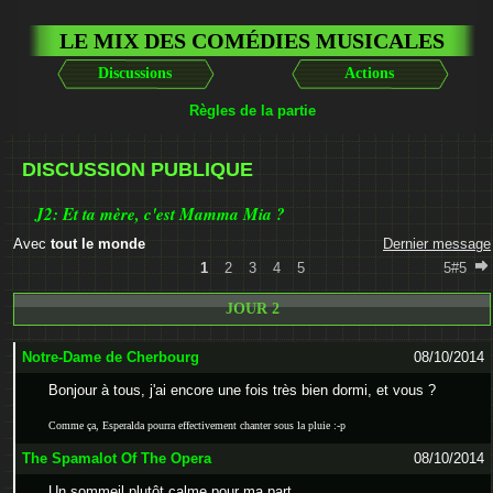
LE MIX DES COMÉDIES MUSICALES
Discussions
Actions
Règles de la partie
DISCUSSION PUBLIQUE
J2: Et ta mère, c'est Mamma Mia ?
Avec
tout le monde
Dernier message
1
2
3
4
5
5#5
JOUR 2
Notre-Dame de Cherbourg
08/10/2014
Bonjour à tous, j'ai encore une fois très bien dormi, et vous ?
Comme ça, Esperalda pourra effectivement chanter sous la pluie :-p
The Spamalot Of The Opera
08/10/2014
Un sommeil plutôt calme pour ma part.