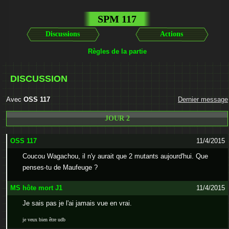
SPM 117
Discussions
Actions
Règles de la partie
DISCUSSION
Avec
OSS 117
Dernier message
Copier-coller interdit !
JOUR 2
OSS 117
11/4/2015
Coucou Wagachou, il n'y aurait que 2 mutants aujourd'hui. Que
penses-tu de Maufeuge ?
MS hôte mort J1
11/4/2015
Je sais pas je l'ai jamais vue en vrai.
je veux bien être udb