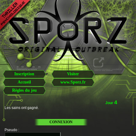
Inscription
Visiter
Accueil
www.Sporz.fr
Règles du jeu
4
Jour
Les sains ont gagné.
CONNEXION
Pseudo
: