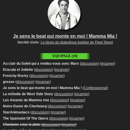
Je sens le beat qui monte en moi ! Mamma Mia !
Identité réelle:
Le blues du diabolique barbier de Fleet Street
EQUIPAGE (10)
Au clair du Soleil qui a rendez-vous avec Mars
(
discussion
) (
incarner
)
Dracula et Juliette
(
discussion
) (
incarner
)
Frenchy-Rocky
(
discussion
) (
incarner
)
grease
(
discussion
) (
incarner
)
Je sens le beat qui monte en moi ! Mamma Mia !
(
Confessionnal
)
La mélodie de West Side Story
(
discussion
) (
incarner
)
Les Amants de Mamma mia
(
discussion
) (
incarner
)
Notre-Dame de Cherbourg
(
discussion
) (
incarner
)
StarAnimaniacs
(
discussion
) (
incarner
)
The Spamalot Of The Opera
(
discussion
) (
incarner
)
Chantons sous la pluie
(
discussion
) (
incarner
)