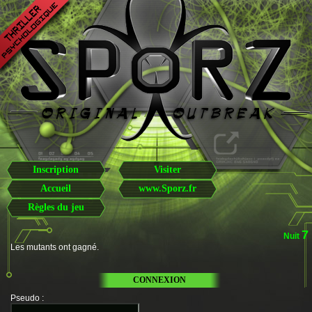
Inscription
Visiter
Accueil
www.Sporz.fr
Règles du jeu
7
Nuit
Les mutants ont gagné.
CONNEXION
Pseudo
: