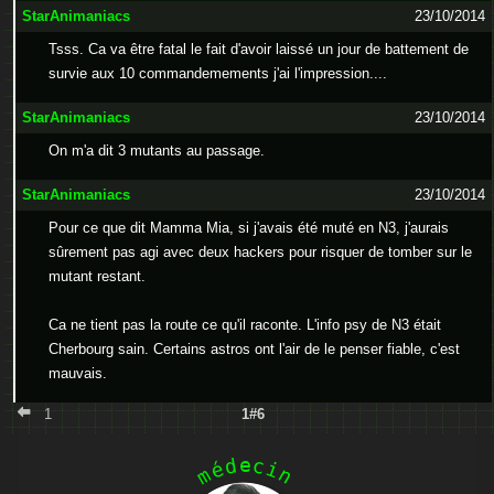
StarAnimaniacs
23/10/2014
Tsss. Ca va être fatal le fait d'avoir laissé un jour de battement de
survie aux 10 commandemements j'ai l'impression....
StarAnimaniacs
23/10/2014
On m'a dit 3 mutants au passage.
StarAnimaniacs
23/10/2014
Pour ce que dit Mamma Mia, si j'avais été muté en N3, j'aurais
sûrement pas agi avec deux hackers pour risquer de tomber sur le
mutant restant.
Ca ne tient pas la route ce qu'il raconte. L'info psy de N3 était
Cherbourg sain. Certains astros ont l'air de le penser fiable, c'est
mauvais.
1
1#6
e
d
c
é
i
m
n