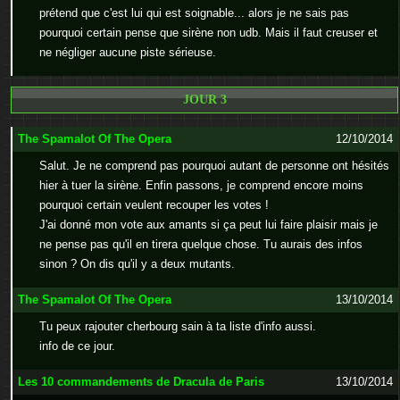
prétend que c'est lui qui est soignable... alors je ne sais pas
pourquoi certain pense que sirène non udb. Mais il faut creuser et
ne négliger aucune piste sérieuse.
JOUR 3
The Spamalot Of The Opera
12/10/2014
Salut. Je ne comprend pas pourquoi autant de personne ont hésités
hier à tuer la sirène. Enfin passons, je comprend encore moins
pourquoi certain veulent recouper les votes !
J'ai donné mon vote aux amants si ça peut lui faire plaisir mais je
ne pense pas qu'il en tirera quelque chose. Tu aurais des infos
sinon ? On dis qu'il y a deux mutants.
The Spamalot Of The Opera
13/10/2014
Tu peux rajouter cherbourg sain à ta liste d'info aussi.
info de ce jour.
Les 10 commandements de Dracula de Paris
13/10/2014