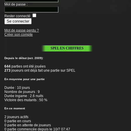
Mot de passe
:
Rester connecté
Mot de passe perdu ?
Créer son compte
SPEL EN CHIFFRES
Depuis le début (oct. 2009):
644
parties ont été jouées
273
joueurs ont déjà fait une partie sur SPEL
En moyenne pour une partie
Durée : 10 jours
Nombre de joueurs : 9
Durée ingame : 2.6 nuits
Victoire des mutants : 50 %
En ce moment
2 joueurs actifs
0 partie en cours
0 partie en attente de joueurs
0 partie commencée depuis le 10/7 07:47