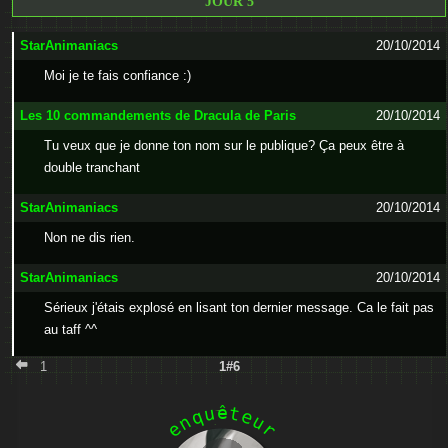
JOUR 5
StarAnimaniacs
20/10/2014
Moi je te fais confiance :)
Les 10 commandements de Dracula de Paris
20/10/2014
Tu veux que je donne ton nom sur le publique? Ça peux être à
double tranchant
StarAnimaniacs
20/10/2014
Non ne dis rien.
StarAnimaniacs
20/10/2014
Sérieux j'étais explosé en lisant ton dernier message. Ca le fait pas
au taff ^^
1
1#6
ê
u
t
q
e
n
u
e
r