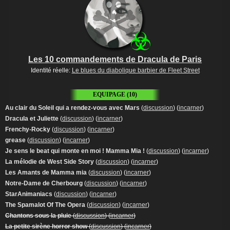
Les 10 commandements de Dracula de Paris
Identité réelle:
Le blues du diabolique barbier de Fleet Street
EQUIPAGE (10)
Au clair du Soleil qui a rendez-vous avec Mars
(
discussion
) (
incarner
)
Dracula et Juliette
(
discussion
) (
incarner
)
Frenchy-Rocky
(
discussion
) (
incarner
)
grease
(
discussion
) (
incarner
)
Je sens le beat qui monte en moi ! Mamma Mia !
(
discussion
) (
incarner
)
La mélodie de West Side Story
(
discussion
) (
incarner
)
Les Amants de Mamma mia
(
discussion
) (
incarner
)
Notre-Dame de Cherbourg
(
discussion
) (
incarner
)
StarAnimaniacs
(
discussion
) (
incarner
)
The Spamalot Of The Opera
(
discussion
) (
incarner
)
Chantons sous la pluie
(
discussion
) (
incarner
)
La petite sirène horror show
(
discussion
) (
incarner
)