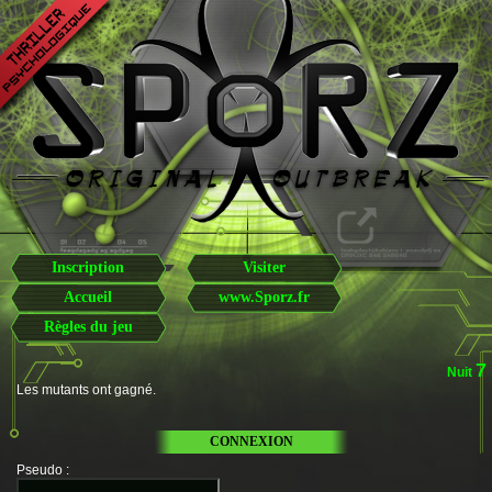
Inscription
Visiter
Accueil
www.Sporz.fr
Règles du jeu
7
Nuit
Les mutants ont gagné.
CONNEXION
Pseudo
: