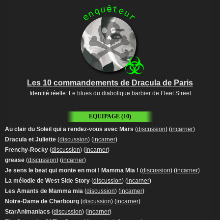
ê
u
t
q
e
n
u
e
r
Les 10 commandements de Dracula de Paris
Identité réelle:
Le blues du diabolique barbier de Fleet Street
EQUIPAGE (10)
Au clair du Soleil qui a rendez-vous avec Mars
(
discussion
) (
incarner
)
Dracula et Juliette
(
discussion
) (
incarner
)
Frenchy-Rocky
(
discussion
) (
incarner
)
grease
(
discussion
) (
incarner
)
Je sens le beat qui monte en moi ! Mamma Mia !
(
discussion
) (
incarner
)
La mélodie de West Side Story
(
discussion
) (
incarner
)
Les Amants de Mamma mia
(
discussion
) (
incarner
)
Notre-Dame de Cherbourg
(
discussion
) (
incarner
)
StarAnimaniacs
(
discussion
) (
incarner
)