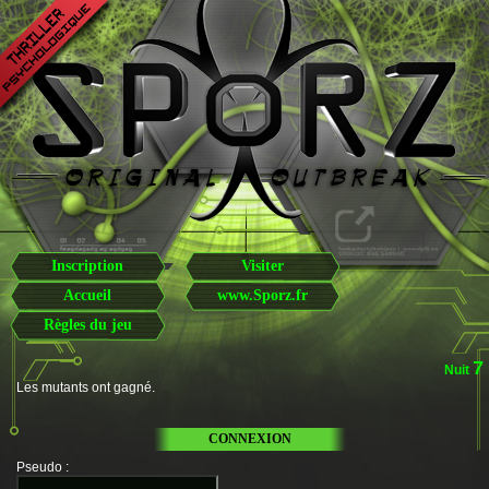
Inscription
Visiter
Accueil
www.Sporz.fr
Règles du jeu
7
Nuit
Les mutants ont gagné.
CONNEXION
Pseudo
: