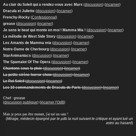
Au clair du Soleil qui a rendez-vous avec Mars
(
discussion
) (
incarner
)
Dracula et Juliette
(
discussion
) (
incarner
)
Frenchy-Rocky
(
Confessionnal
)
grease
(
discussion
) (
incarner
)
Je sens le beat qui monte en moi ! Mamma Mia !
(
discussion
) (
incarner
)
La mélodie de West Side Story
(
discussion
) (
incarner
)
Les Amants de Mamma mia
(
discussion
) (
incarner
)
Notre-Dame de Cherbourg
(
discussion
) (
incarner
)
StarAnimaniacs
(
discussion
) (
incarner
)
The Spamalot Of The Opera
(
discussion
) (
incarner
)
Chantons sous la pluie
(
discussion
) (
incarner
)
La petite sirène horror show
(
discussion
) (
incarner
)
Le Roi Soleil
(
discussion
) (
incarner
)
Les 10 commandements de Dracula de Paris
(
discussion
) (
incarner
)
Chef : grease
(
discussion publique
) (
incarner l'OdB
)
Mais je peux pas être mutant, j'ai tué un sain !
(
Mirage, médecin épargné par le µdb la nuit suivant le critique et ayant tué un
astro au hasard
)