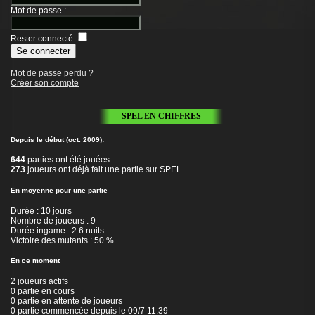
Mot de passe
:
Rester connecté
Mot de passe perdu ?
Créer son compte
SPEL EN CHIFFRES
Depuis le début (oct. 2009):
644
parties ont été jouées
273
joueurs ont déjà fait une partie sur SPEL
En moyenne pour une partie
Durée : 10 jours
Nombre de joueurs : 9
Durée ingame : 2.6 nuits
Victoire des mutants : 50 %
En ce moment
2 joueurs actifs
0 partie en cours
0 partie en attente de joueurs
0 partie commencée depuis le 09/7 11:39