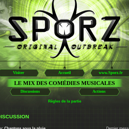
Visiter
Accueil
www.Sporz.fr
LE MIX DES COMÉDIES MUSICALES
Discussions
Actions
Règles de la partie
DISCUSSION
ec
Chantons sous la pluie
Dernier mess