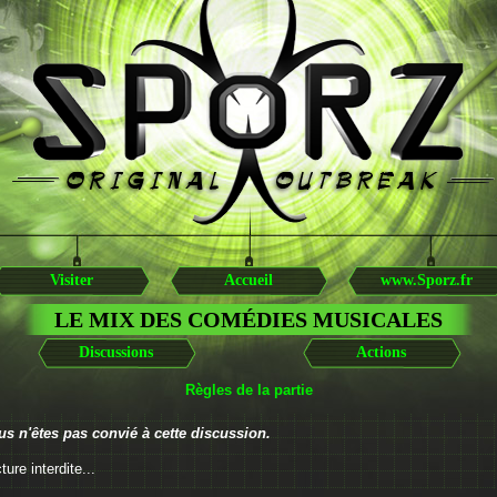
Visiter
Accueil
www.Sporz.fr
LE MIX DES COMÉDIES MUSICALES
Discussions
Actions
Règles de la partie
s n'êtes pas convié à cette discussion.
ture interdite...