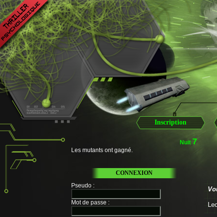
Inscription
7
Nuit
Les mutants ont gagné.
CONNEXION
Pseudo
:
Vou
Mot de passe
:
Lec