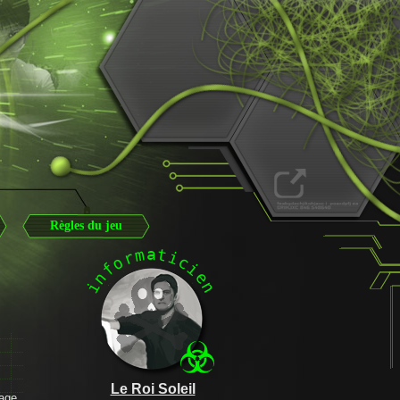
Règles du jeu
a
m
t
r
i
o
c
f
i
n
e
i
n
Le Roi Soleil
age