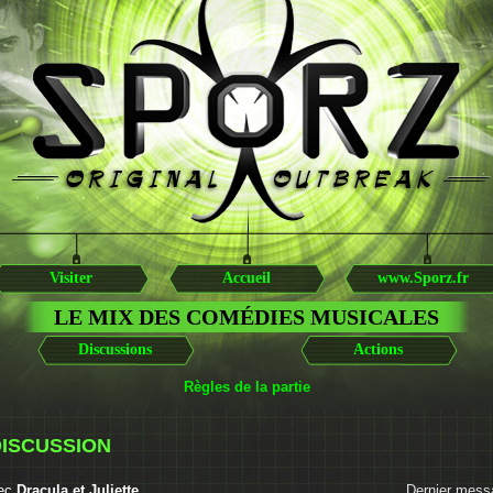
Visiter
Accueil
www.Sporz.fr
LE MIX DES COMÉDIES MUSICALES
Discussions
Actions
Règles de la partie
DISCUSSION
ec
Dracula et Juliette
Dernier mess