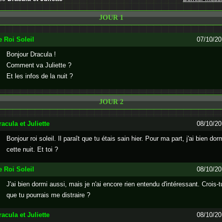
JOUR 1
e Roi Soleil
07/10/2
Bonjour Dracula !
Comment va Juliette ?
Et les infos de la nuit ?
JOUR 2
racula et Juliette
08/10/2
Bonjour roi soleil. Il paraît que tu étais sain hier. Pour ma part, j'ai bien dor
cette nuit. Et toi ?
e Roi Soleil
08/10/2
J'ai bien dormi aussi, mais je n'ai encore rien entendu d'intéressant. Crois-t
que tu pourrais me distraire ?
racula et Juliette
08/10/2