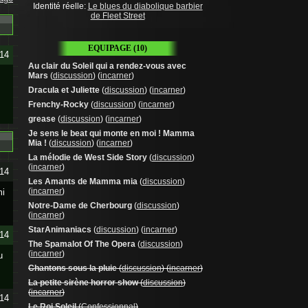
Identité réelle:
Le blues du diabolique barbier
de Fleet Street
EQUIPAGE (10)
014
Au clair du Soleil qui a rendez-vous avec
Mars
(
discussion
) (
incarner
)
Dracula et Juliette
(
discussion
) (
incarner
)
Frenchy-Rocky
(
discussion
) (
incarner
)
grease
(
discussion
) (
incarner
)
Je sens le beat qui monte en moi ! Mamma
Mia !
(
discussion
) (
incarner
)
La mélodie de West Side Story
(
discussion
)
(
incarner
)
014
Les Amants de Mamma mia
(
discussion
)
(
incarner
)
mi
Notre-Dame de Cherbourg
(
discussion
)
(
incarner
)
StarAnimaniacs
(
discussion
) (
incarner
)
014
The Spamalot Of The Opera
(
discussion
)
(
incarner
)
u
Chantons sous la pluie
(
discussion
) (
incarner
)
La petite sirène horror show
(
discussion
)
(
incarner
)
014
Le Roi Soleil
(
Confessionnal
)