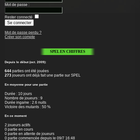
Mot de passe
:
Rester connecté
Mot de passe perdu ?
Créer son compte
SPEL EN CHIFFRES
Depuis le début (oct. 2009):
644
parties ont été jouées
273
joueurs ont déjà fait une partie sur SPEL
En moyenne pour une partie
Durée : 10 jours
Nombre de joueurs : 9
Durée ingame : 2.6 nuits
Victoire des mutants : 50 %
En ce moment
2 joueurs actifs
0 partie en cours
0 partie en attente de joueurs
0 partie commencée depuis le 09/7 16:48