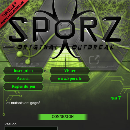
Inscription
Visiter
Accueil
www.Sporz.fr
Règles du jeu
7
Nuit
Les mutants ont gagné.
CONNEXION
Pseudo
: