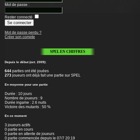
Mot de passe
:
Rester connecté
Mot de passe perdu ?
Créer son compte
SPEL EN CHIFFRES
Depuis le début (oct. 2009):
644
parties ont été jouées
273
joueurs ont déjà fait une partie sur SPEL
En moyenne pour une partie
Durée : 10 jours
Nombre de joueurs : 9
Durée ingame : 2.6 nuits
Victoire des mutants : 50 %
En ce moment
3 joueurs actifs
0 partie en cours
0 partie en attente de joueurs
0 partie commencée depuis le 07/7 20:19